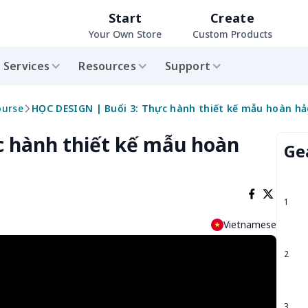
Start
Create
Your Own Store
Custom Products
Services
Resources
Support
ourse
HỌC DESIGN | Buổi 3: Thực hành thiết kế mẫu hoàn hả
c hành thiết kế mẫu hoàn
Ge
1
Vietnamese
2
3