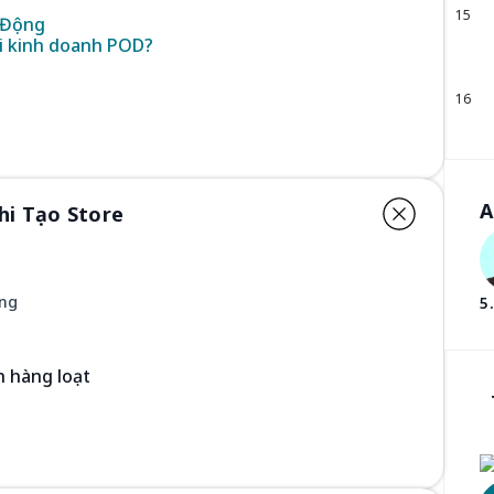
15
 Động
hi kinh doanh POD?
16
A
hi Tạo Store
ăng
5
h hàng loạt