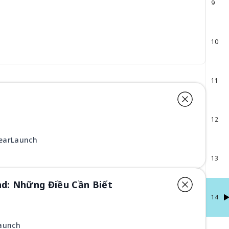
9
10
11
12
GearLaunch
13
d: Những Điều Cần Biết
14
Launch