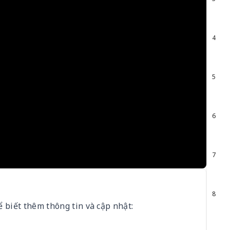
4
5
6
7
8
biết thêm thông tin và cập nhật: