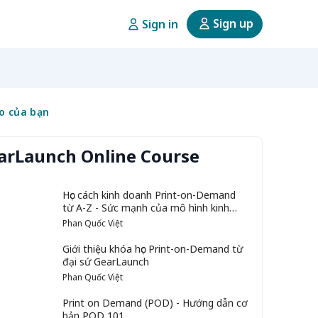
Sign up
Sign in
o của bạn
arLaunch Online Course
Học cách kinh doanh Print-on-Demand
từ A-Z - Sức mạnh của mô hình kinh
doanh online không cần vốn
Phan Quốc Việt
Giới thiệu khóa học Print-on-Demand từ
đại sứ GearLaunch
Phan Quốc Việt
Print on Demand (POD) - Hướng dẫn cơ
bản POD 101