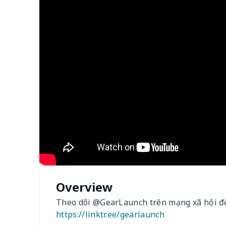
Overview
Theo dõi @GearLaunch trên mạng xã hội để 
https://linktr.ee/gearlaunch